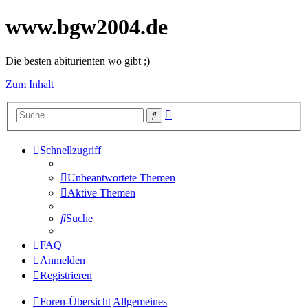
www.bgw2004.de
Die besten abiturienten wo gibt ;)
Zum Inhalt
Erweiterte
Suche
Suche
Schnellzugriff
Unbeantwortete Themen
Aktive Themen
Suche
FAQ
Anmelden
Registrieren
Foren-Übersicht
Allgemeines