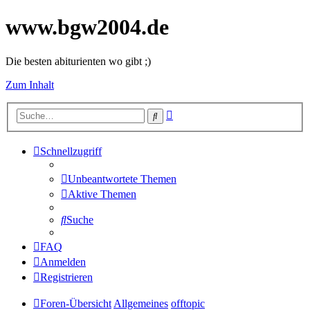
www.bgw2004.de
Die besten abiturienten wo gibt ;)
Zum Inhalt
Erweiterte
Suche
Suche
Schnellzugriff
Unbeantwortete Themen
Aktive Themen
Suche
FAQ
Anmelden
Registrieren
Foren-Übersicht
Allgemeines
offtopic