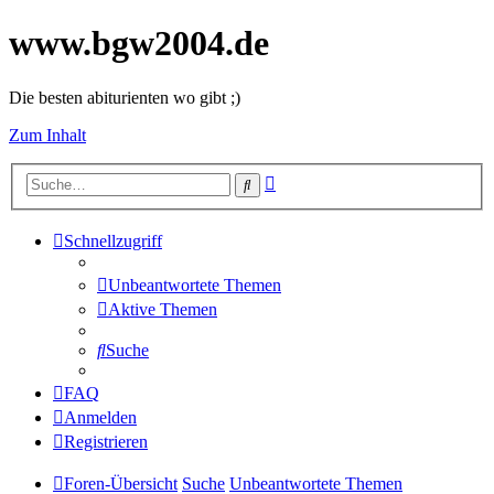
www.bgw2004.de
Die besten abiturienten wo gibt ;)
Zum Inhalt
Erweiterte
Suche
Suche
Schnellzugriff
Unbeantwortete Themen
Aktive Themen
Suche
FAQ
Anmelden
Registrieren
Foren-Übersicht
Suche
Unbeantwortete Themen