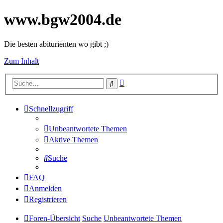
www.bgw2004.de
Die besten abiturienten wo gibt ;)
Zum Inhalt
Erweiterte
Suche
Suche
Schnellzugriff
Unbeantwortete Themen
Aktive Themen
Suche
FAQ
Anmelden
Registrieren
Foren-Übersicht
Suche
Unbeantwortete Themen