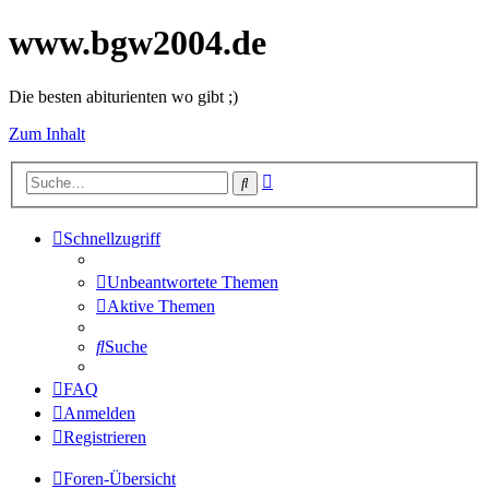
www.bgw2004.de
Die besten abiturienten wo gibt ;)
Zum Inhalt
Erweiterte
Suche
Suche
Schnellzugriff
Unbeantwortete Themen
Aktive Themen
Suche
FAQ
Anmelden
Registrieren
Foren-Übersicht