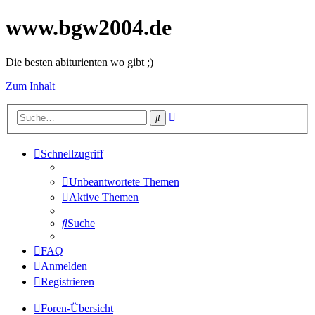
www.bgw2004.de
Die besten abiturienten wo gibt ;)
Zum Inhalt
Erweiterte
Suche
Suche
Schnellzugriff
Unbeantwortete Themen
Aktive Themen
Suche
FAQ
Anmelden
Registrieren
Foren-Übersicht